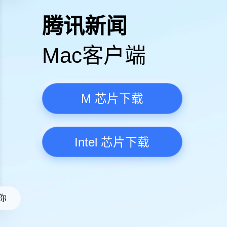
高清视频·更流畅
腾讯新
Mac客
M 芯
Intel