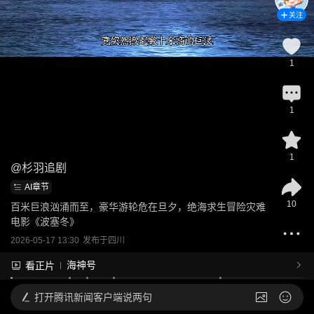
关注
1
1
1
@
杉羽追剧
AI章节
10
百米巨浪汹涌而至，豪华游轮危在旦夕，绝海求生冒险灾难
电影《波塞冬》
2026-05-17 13:30
发布于
四川
海神号
看正片
打开
腾讯新闻客户端说两句