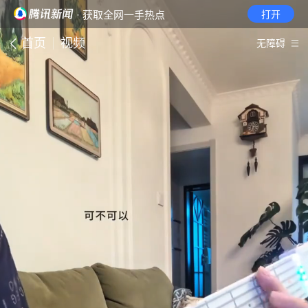
· 获取全网一手热点
打开
首页
视频
无障碍