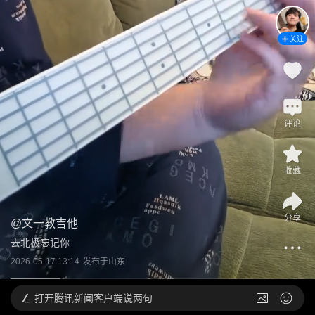
关注
评论
收藏
分享
@
文一教吉他
去北极忘记你
2026-05-17 13:14
发布于
山东
打开
腾讯新闻客户端说两句