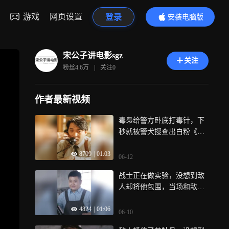
游戏
网页设置
登录
安装电脑版
内容更精彩
宋公子讲电影sgz
关注
粉丝
4.6万
|
关注
0
作者最新视频
毒枭给警方卧底打毒针，下
秒就被警犬搜查出白粉《绝
命毒师》
8709
|
01:03
06-12
战士正在做实验，没想到敌
人却将他包围，当场和敌人
同归于尽！
4824
|
01:06
06-10