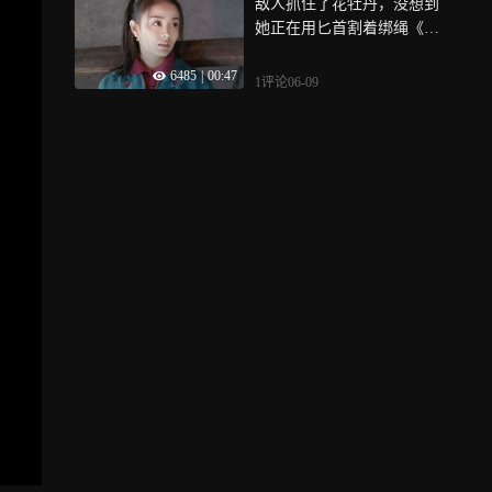
敌人抓住了花牡丹，没想到
她正在用匕首割着绑绳《我
叫刘传说》
6485
|
00:47
1评论
06-09