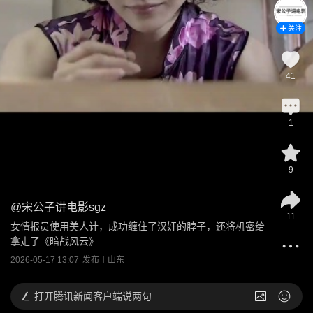
关注
41
1
9
@
宋公子讲电影sgz
11
女情报员使用美人计，成功缠住了汉奸的脖子，还将机密给
拿走了《暗战风云》
2026-05-17 13:07
发布于
山东
打开
腾讯新闻客户端说两句