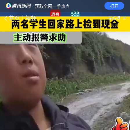
· 获取全网一手热点
打开
首页
视频
无障碍