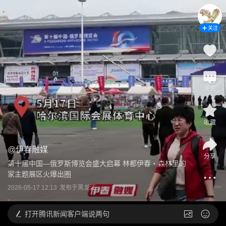
关注
评论
收藏
@
伊春融媒
分享
第十届中国—俄罗斯博览会盛大启幕 林都伊春・森林里的
家主题展区火爆出圈
2026-05-17 12:13
发布于
黑龙江
打开
腾讯新闻客户端说两句