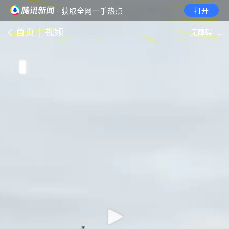
· 获取全网一手热点
打开
首页
视频
无障碍