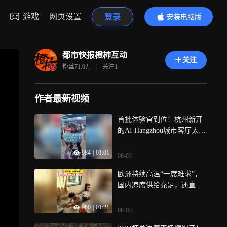
游戏
网页设置
登录
安装电脑版
内容更精彩
都市快报橙柿互动
关注
粉丝
71.0万
|
关注
1
作者最新视频
首批体验官到位！杭州新开
的AI Hangzhou城市客厅太会
玩了，搜索“文三Go”，在线
984
|
01:01
预约哦~
08-03
欧洲持续高温“一席难求”，
国内凉席供给充足，还直接
包邮到村， 竹席冰丝席豆豆
960
|
01:21
席，款式多到随便挑
08-03