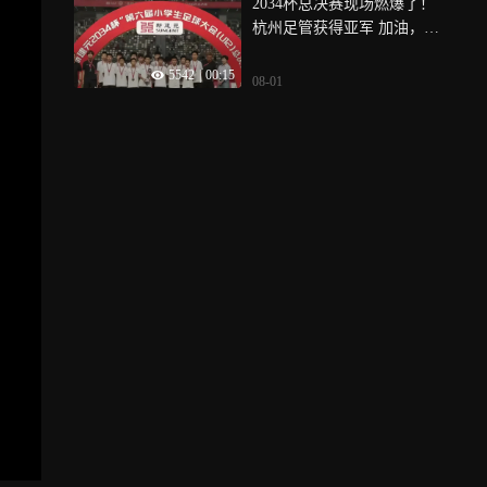
2034杯总决赛现场燃爆了！
杭州足管获得亚军 加油，中
国足球少年
5542
|
00:15
08-01