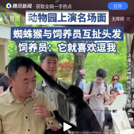
· 获取全网一手热点
打开
首页
视频
无障碍