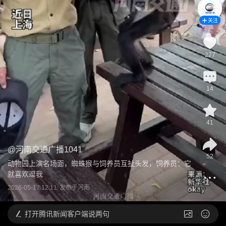
关注
277
14
41
@
河南交通广播1041
52
动物园上演名场面，蜘蛛猴与饲养员互扯头发，饲养员：它
就喜欢逗我
2026-05-17 12:11
发布于
河南
打开
腾讯新闻客户端说两句