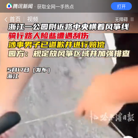
· 获取全网一手热点
打开
首页
视频
无障碍