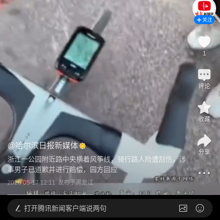
关注
1
评论
收藏
@
哈尔滨日报新媒体
分享
浙江一公园附近路中央横着风筝线，骑行路人险遭刮伤，涉
事男子已道歉并进行赔偿，园方回应
2026-05-17 12:11
发布于
黑龙江
打开
腾讯新闻客户端说两句