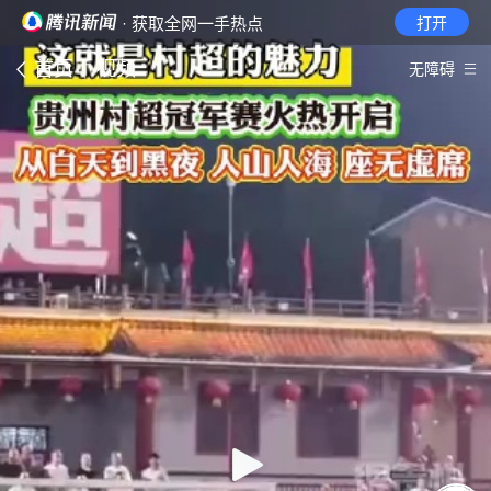
· 获取全网一手热点
打开
首页
视频
无障碍