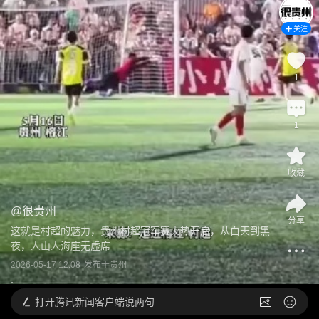
关注
1
1
收藏
@
很贵州
分享
这就是村超的魅力，贵州村超冠军赛火热开启，从白天到黑
夜，人山人海座无虚席
2026-05-17 12:08
发布于
贵州
打开
腾讯新闻客户端说两句