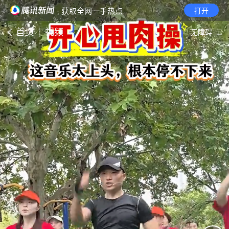
· 获取全网一手热点
打开
首页
视频
无障碍