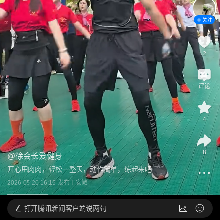
关注
2
评论
4
8
@
徐会长爱健身
开心甩肉肉，轻松一整天，动作简单，练起来吧
2026-05-20 16:15
发布于
安徽
打开
腾讯新闻客户端说两句