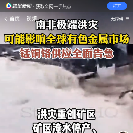
· 获取全网一手热点
打开
首页
视频
无障碍