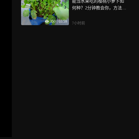
能当水果吃的樱桃小萝卜如
何种？2分钟教会你，方法简
单又高产！
350
|
03:59
7小时前