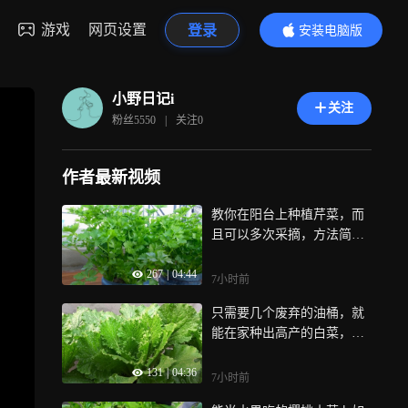
游戏
网页设置
登录
安装电脑版
内容更精彩
小野日记i
关注
粉丝
5550
|
关注
0
作者最新视频
教你在阳台上种植芹菜，而
且可以多次采摘，方法简单
又高产！
267
|
04:44
7小时前
只需要几个废弃的油桶，就
能在家种出高产的白菜，适
合阳台操作！
131
|
04:36
7小时前