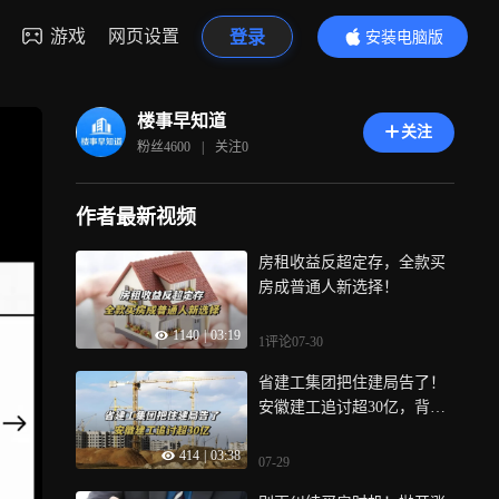
游戏
网页设置
登录
安装电脑版
内容更精彩
楼事早知道
关注
粉丝
4600
|
关注
0
作者最新视频
房租收益反超定存，全款买
房成普通人新选择！
1140
|
03:19
1评论
07-30
省建工集团把住建局告了！
安徽建工追讨超30亿，背后
信号值得细看！
414
|
03:38
07-29