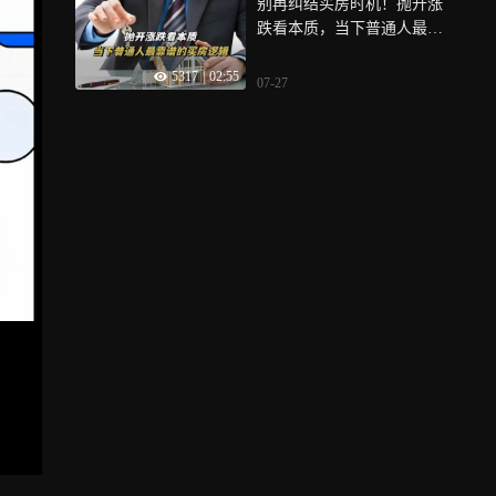
别再纠结买房时机！抛开涨
跌看本质，当下普通人最靠
谱的买房逻辑！
5317
|
02:55
07-27