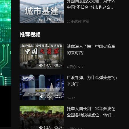
外国网友热议无锡：为什么
中国“不知名”城市也这么夸
张
1.8万
|
03:18
25评论
5小时前
推荐视频
请你深入了解：中国火箭军
的来时路！
1.4万
|
08:07
4评论
07-17
巨浪导弹，为什么弹头是“小
平顶”？
8856
|
02:25
07-12
托举大国长剑！常年奔波在
全国各地隐秘点位，他们是
给导弹“修房子”的人
1.2万
|
05:07