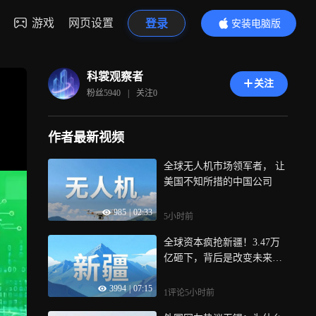
游戏
网页设置
登录
安装电脑版
内容更精彩
科裳观察者
关注
粉丝
5940
|
关注
0
作者最新视频
全球无人机市场领军者， 让
美国不知所措的中国公司
985
|
02:33
5小时前
全球资本疯抢新疆！3.47万
亿砸下，背后是改变未来的
十年
3994
|
07:15
1评论
5小时前