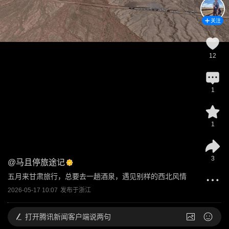
关注
12
1
1
3
@
马且停旅途记
五月来甘肃旅行，总要去一趟酒泉，遇见别样的西北风情
2026-05-17 10:07
发布于
浙江
打开
腾讯新闻客户端说两句