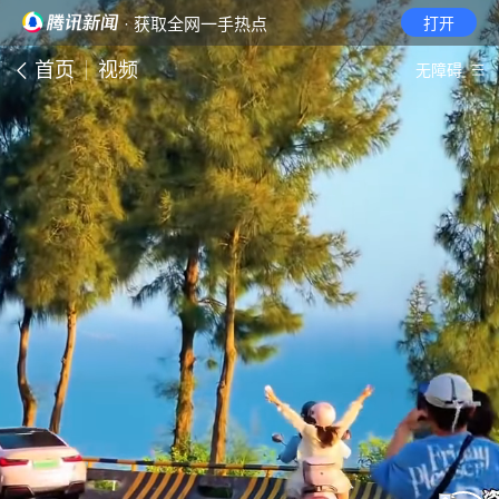
· 获取全网一手热点
打开
首页
视频
无障碍