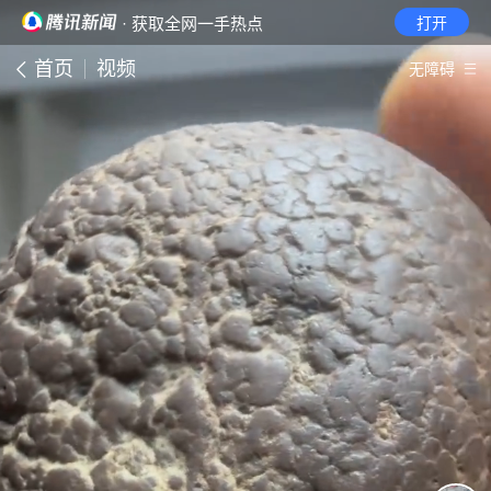
· 获取全网一手热点
打开
首页
视频
无障碍