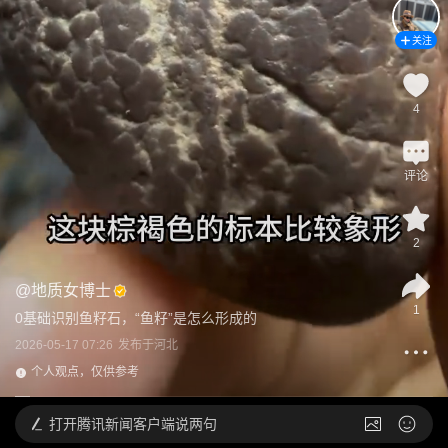
关注
4
评论
2
@
地质女博士
1
0基础识别鱼籽石，“鱼籽”是怎么形成的
2026-05-17 07:26
发布于
河北
个人观点，仅供参考
打开
腾讯新闻客户端说两句