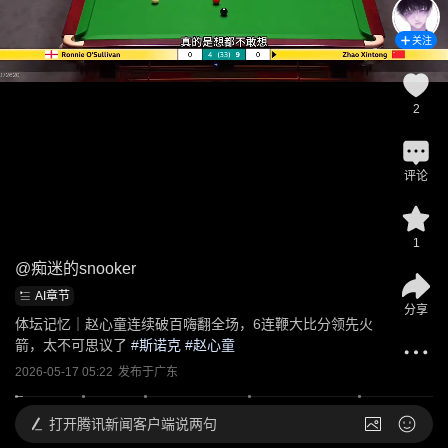
关注
2
评论
1
@
痴迷的snooker
AI章节
分享
体坛记忆｜赵心童连续破百嗨翻全场，6连鞭大比分领先火
箭，太不可思议了
 #
斯诺克
 #
赵心童
2026-05-17 05:22
发布于
广东
打开
腾讯新闻客户端说两句