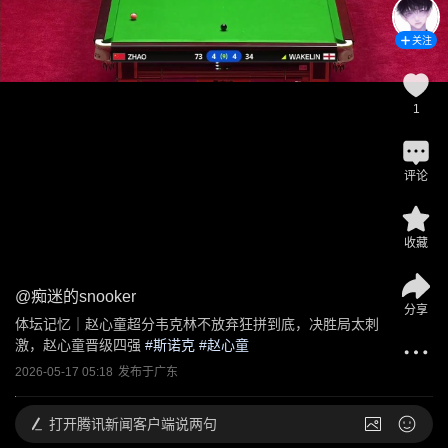
关注
1
评论
收藏
@
痴迷的snooker
分享
体坛记忆｜赵心童超分韦克林不放弃狂拼到底，决胜局太刺
激，赵心童晋级四强
 #
斯诺克
 #
赵心童
2026-05-17 05:18
发布于
广东
打开
腾讯新闻客户端说两句