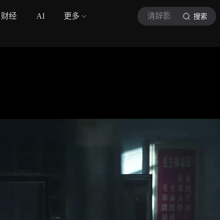
财经
AI
更多
清辞影
搜索