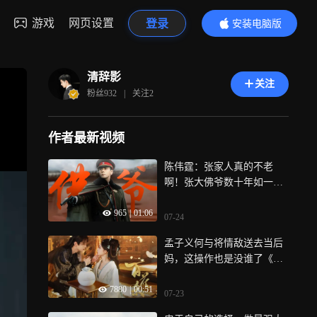
游戏
网页设置
登录
安装电脑版
内容更精彩
清辞影
关注
粉丝
932
|
关注
2
作者最新视频
陈伟霆：张家人真的不老
啊！张大佛爷数十年如一日
的帅《九门》
965
|
01:06
07-24
孟子义何与将情敌送去当后
妈，这操作也是没谁了《百
花杀》
7880
|
00:51
07-23