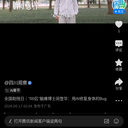
关注
1
评论
收藏
@
四川观察
分享
AI章节
全国助残日｜“00后”脑瘫博士闵登华：用AI修复身体的Bug
2026-05-17 02:04
发布于
广东
打开
腾讯新闻客户端说两句