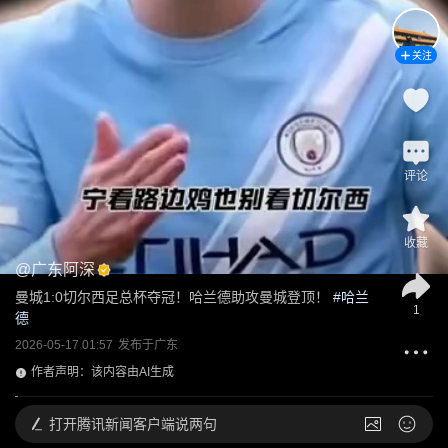
关注
评论
收藏
@
广东阿深
曼城1:0切尔西足总杯夺冠！哈兰德助攻曼城登顶！
 #
哈兰
1
德
2026-05-17 01:57
发布于
广东
作者声明：该内容由AI生成
打开
腾讯新闻客户端说两句