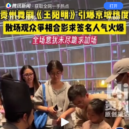
· 获取全网一手热点
打开
首页
视频
无障碍