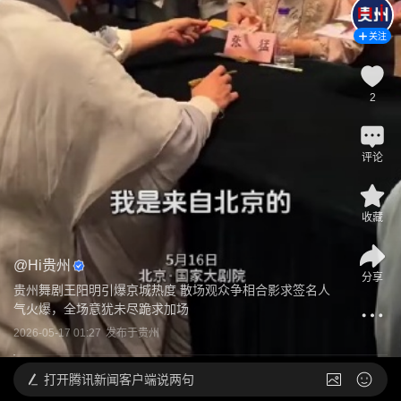
关注
2
评论
收藏
@
Hi贵州
分享
贵州舞剧王阳明引爆京城热度 散场观众争相合影求签名人
气火爆，全场意犹未尽跪求加场
2026-05-17 01:27
发布于
贵州
打开
腾讯新闻客户端说两句