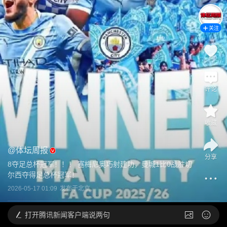
关注
评论
收藏
@
体坛周报
分享
8夺足总杯冠军！！！ 塞梅尼奥巧射建功，曼城1比0战胜切
尔西夺得足总杯冠军！
2026-05-17 01:09
发布于
北京
打开
腾讯新闻客户端说两句