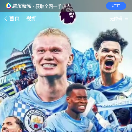
· 获取全网一手热点
打开
首页
视频
无障碍