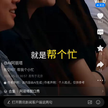
关注
313
12
73
@
AI阿丽塔
有空吗？帮我个小忙
72
2026-05-17 00:57
发布于
北京
作者声明：该内容由AI生成 | 作者声明：个人观点，仅供参考
阿丽塔脱口秀
合集
打开
腾讯新闻客户端说两句