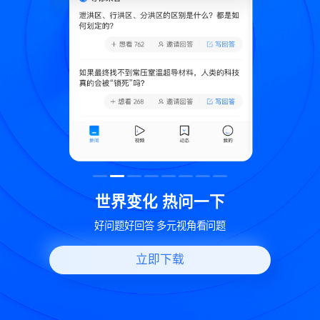
致
世界变化 热问一下
好问题好回答 多元视角看问题
立即下载