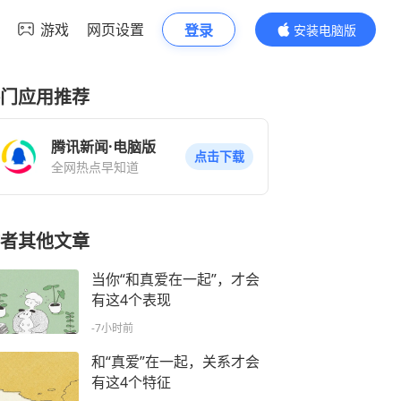
游戏
网页设置
登录
安装电脑版
内容更精彩
门应用推荐
腾讯新闻·电脑版
点击下载
全网热点早知道
者其他文章
当你“和真爱在一起”，才会
有这4个表现
-7小时前
和“真爱”在一起，关系才会
有这4个特征