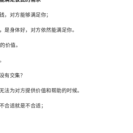
钱，对方能够满足你；
，是身体好，对方依然能满足你。
A的价值。
。
没有交集？
无法为对方提供价值和帮助的时候。
不合适就是不合适；