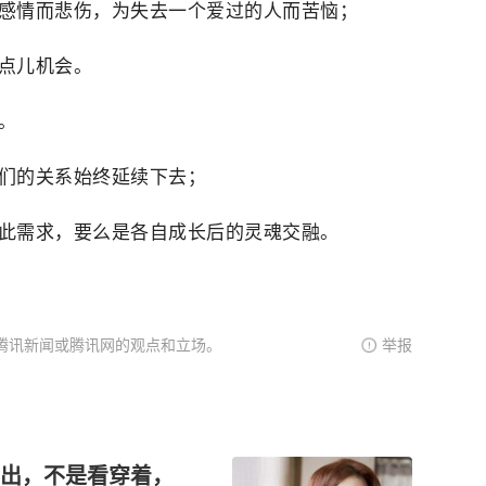
感情而悲伤，为失去一个爱过的人而苦恼；
点儿机会。
。
们的关系始终延续下去；
此需求，要么是各自成长后的灵魂交融。
腾讯新闻或腾讯网的观点和立场。
举报
出，不是看穿着，