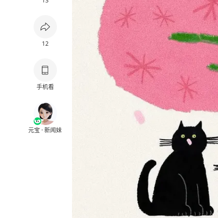
13
12
手机看
元宝 · 新闻妹