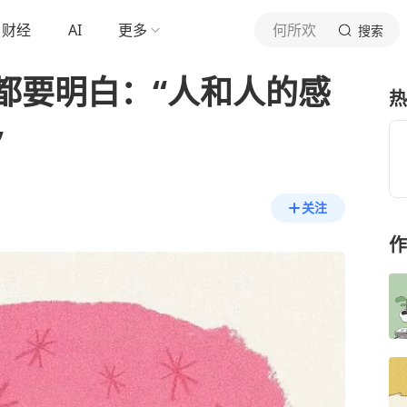
财经
AI
更多
何所欢
搜索
都要明白：“人和人的感
热
”
关注
作