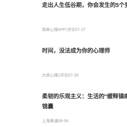
走出人生低谷期，你会发生的5个
简单心理APP
1评论
07-27
时间，没法成为你的心理师
大侠心理
2评论
07-30
柔韧的乐观主义：生活的“缓释镇
锦囊
上海黄浦
08-04