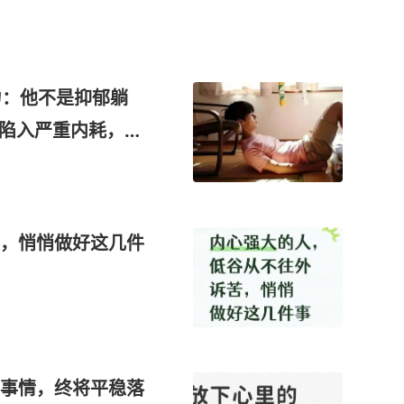
力：他不是抑郁躺
”陷入严重内耗，已
，悄悄做好这几件
事情，终将平稳落