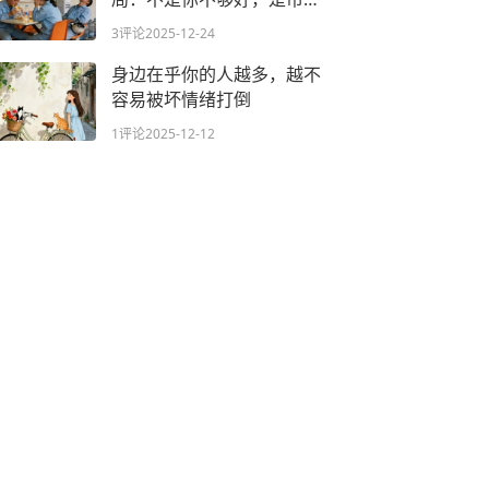
早变了游戏规则
3评论
2025-12-24
身边在乎你的人越多，越不
容易被坏情绪打倒
1评论
2025-12-12