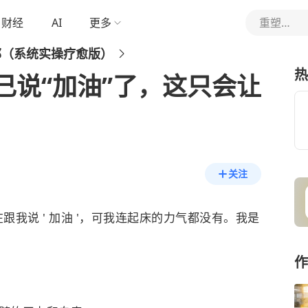
财经
AI
更多
重塑心灵驿站
郁（系统实操疗愈版）
热
己说“加油”了，这只会让
关注
我说 ' 加油 '，可我连起床的力气都没有。我是
作