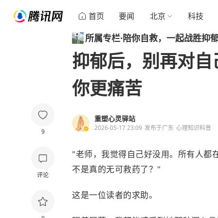
首页
要闻
北京
科技
所属专栏
·
陪你自救，一起战胜抑
抑郁后，别再对自
你更痛苦
重塑心灵驿站
2026-05-17 23:09
发布于
广东
心理知识科普
9
"老师，我觉得自己好没用。所有人都在跟
不是真的无可救药了？"
评论
这是一位读者的求助。