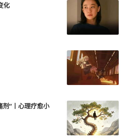
变化
痛剂”丨心理疗愈小