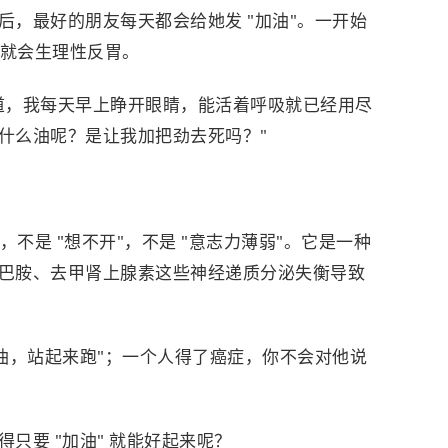
后，最好的朋友每天都会给她发 "加油"。一开始
字就会生理性反胃。
道，我每天早上睁开眼睛，能活着呼吸就已经用尽
什么油呢？是让我加把劲去死吗？"
，不是 "想不开"，不是 "意志力薄弱"。它是一种
巴胺、去甲肾上腺素这些神经递质分泌失衡导致
加油，站起来跑"；一个人得了癌症，你不会对他说
只要 "加油" 就能好起来呢？