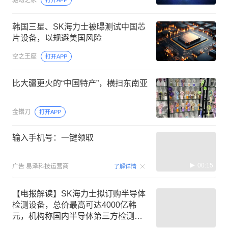
驱动之家
打开APP
韩国三星、SK海力士被曝测试中国芯
片设备，以规避美国风险
空之王座
打开APP
比大疆更火的“中国特产”，横扫东南亚
金错刀
打开APP
输入手机号：一键领取
00:15
广告
易泽科技运营商
了解详情
【电报解读】SK海力士拟订购半导体
检测设备，总价最高可达4000亿韩
元，机构称国内半导体第三方检测行
业在三重逻辑驱动下，未来5年市场规