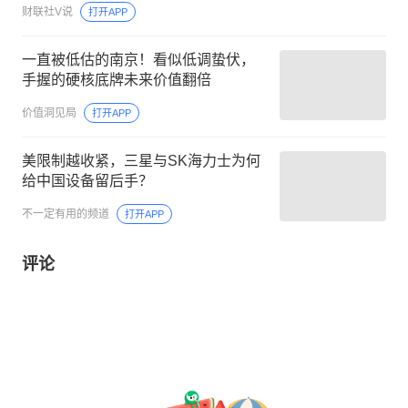
财联社V说
打开APP
模有望“翻倍”，这家公司自主研发推出
了DRAM测试机等产品
一直被低估的南京！看似低调蛰伏，
手握的硬核底牌未来价值翻倍
价值洞见局
打开APP
美限制越收紧，三星与SK海力士为何
给中国设备留后手？
不一定有用的频道
打开APP
评论