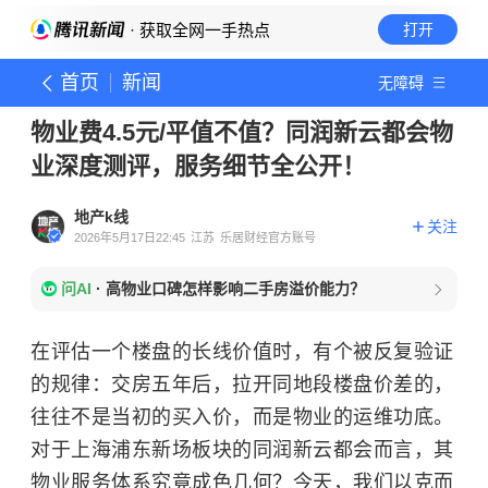
· 获取全网一手热点
打开
首页
新闻
无障碍
物业费4.5元/平值不值？同润新云都会物
业深度测评，服务细节全公开！
地产k线
关注
2026年5月17日22:45
江苏
乐居财经官方账号
问AI
·
高物业口碑怎样影响二手房溢价能力？
在评估一个楼盘的长线价值时，有个被反复验证
的规律：交房五年后，拉开同地段楼盘价差的，
往往不是当初的买入价，而是物业的运维功底。
对于上海浦东新场板块的同润新云都会而言，其
物业服务体系究竟成色几何？今天，我们以
克而