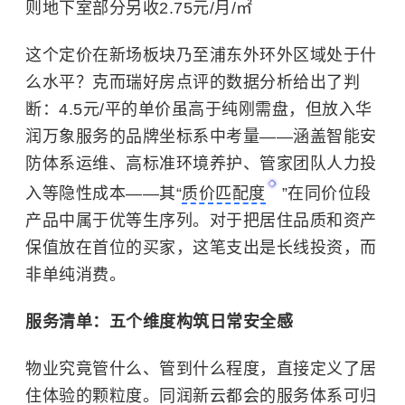
则地下室部分另收2.75元/月/㎡
这个定价在新场板块乃至浦东外环外区域处于什
么水平？克而瑞好房点评的数据分析给出了判
断：4.5元/平的单价虽高于纯刚需盘，但放入华
润万象服务的品牌坐标系中考量——涵盖智能安
防体系运维、高标准环境养护、管家团队人力投
入等隐性成本——其“
质价匹配度
”在同价位段
产品中属于优等生序列。对于把居住品质和资产
保值放在首位的买家，这笔支出是长线投资，而
非单纯消费。
服务清单：五个维度构筑日常安全感
物业究竟管什么、管到什么程度，直接定义了居
住体验的颗粒度。
同润新云都会的服务体系可归