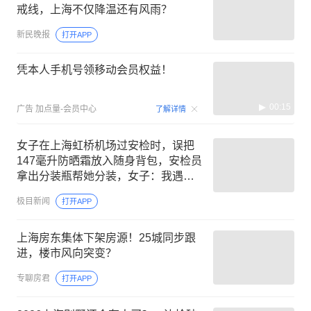
戒线，上海不仅降温还有风雨？
新民晚报
打开APP
凭本人手机号领移动会员权益！
00:15
广告
加点量-会员中心
了解详情
女子在上海虹桥机场过安检时，误把
147毫升防晒霜放入随身背包，安检员
拿出分装瓶帮她分装，女子：我遇到
了“神仙”安检员，工号是HQ3137
极目新闻
打开APP
上海房东集体下架房源！25城同步跟
进，楼市风向突变？
专聊房君
打开APP