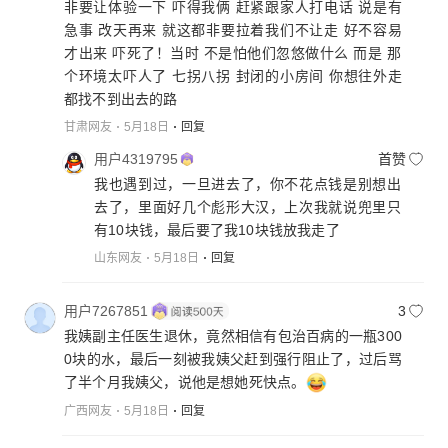
非要让体验一下 吓得我俩 赶紧跟家人打电话 说是有
急事 改天再来 就这都非要拉着我们不让走 好不容易
才出来 吓死了！当时 不是怕他们忽悠做什么 而是 那
个环境太吓人了 七拐八拐 封闭的小房间 你想往外走
都找不到出去的路
甘肃网友
5月18日
回复
用户4319795
首赞
我也遇到过，一旦进去了，你不花点钱是别想出
去了，里面好几个彪形大汉，上次我就说兜里只
有10块钱，最后要了我10块钱放我走了
山东网友
5月18日
回复
用户7267851
3
我姨副主任医生退休，竟然相信有包治百病的一瓶300
0块的水，最后一刻被我姨父赶到强行阻止了，过后骂
了半个月我姨父，说他是想她死快点。
广西网友
5月18日
回复