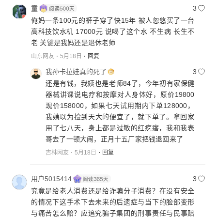
童
3
俺妈一条100元的裤子穿了快15年 被人忽悠买了一台
高科技饮水机 17000元 说喝了这个水 不生病 长生不
老 关键是我妈还是退休老师
山东网友
5月18日
回复
我孙卡拉娃真的死了
3
还是有钱，我姨也是老师84了，今年初有家保健
器械讲课说电疗和按摩对人身体好，原价19800
现价158000，如果七天试用期内下单128000，
我姨以为捡到天大的便宜了，就下单了。拿回家
用了七八天，身上都是过敏的红疙瘩，我和我表
哥去了一顿大闹，正月十五厂家把钱退回来了
吉林网友
5月18日
回复
用户5015414
3
究竟是给老人消费还是给诈骗分子消费？在没有安全
的情况下这手术下去未来的后遗症与当下的脸部变形
与痛苦怎么赔？应追究骗子集团的刑事责任与民事赔