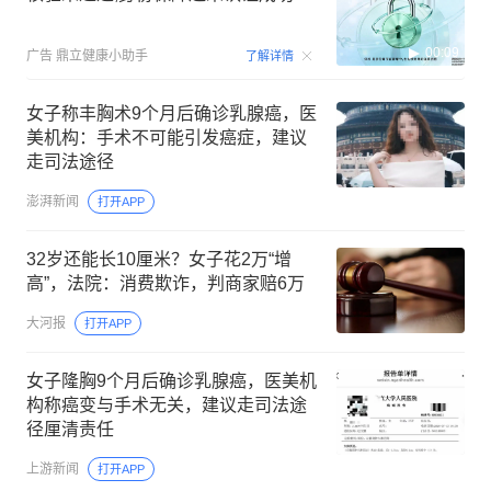
00:09
广告
鼎立健康小助手
了解详情
女子称丰胸术9个月后确诊乳腺癌，医
美机构：手术不可能引发癌症，建议
走司法途径
澎湃新闻
打开APP
32岁还能长10厘米？女子花2万“增
高”，法院：消费欺诈，判商家赔6万
大河报
打开APP
女子隆胸9个月后确诊乳腺癌，医美机
构称癌变与手术无关，建议走司法途
径厘清责任
上游新闻
打开APP