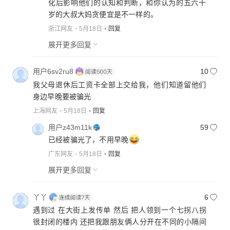
化后影响他们的认知和判断，和你认为的五六十
岁的大叔大妈贪便宜是不一样的。
浙江网友
5月18日
回复
展开更多回复
用户6sv2ru8
10
我父母退休后工资卡全部上交给我，他们知道留他们
身边早晚要被骗光
上海网友
5月18日
回复
用户z43m11k
59
已经被骗光了，不用早晚
广东网友
5月18日
回复
展开更多回复
丫丫
6
遇到过 在大街上发传单 然后 把人领到一个七拐八拐
很封闭的楼内 还把我跟朋友俩人分开在不同的小隔间