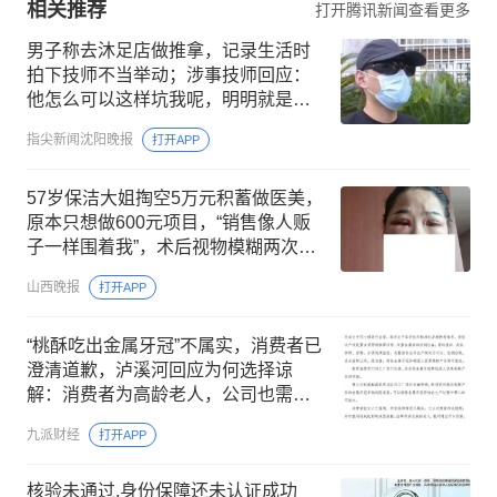
相关推荐
打开腾讯新闻查看更多
男子称去沐足店做推拿，记录生活时
拍下技师不当举动；涉事技师回应：
他怎么可以这样坑我呢，明明就是他
自己说的；警方已介入调查
指尖新闻沈阳晚报
打开APP
57岁保洁大姐掏空5万元积蓄做医美，
原本只想做600元项目，“销售像人贩
子一样围着我”，术后视物模糊两次去
医院就诊；涉事机构拒回应
山西晚报
打开APP
“桃酥吃出金属牙冠”不属实，消费者已
澄清道歉，泸溪河回应为何选择谅
解：消费者为高龄老人，公司也需要
快速回归生产
九派财经
打开APP
核验未通过,身份保障还未认证成功