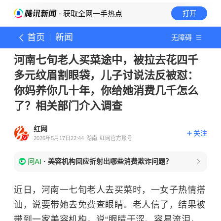
· 获取全网一手热点
打开
首页
新闻
无障碍
河南七旬老人买菜途中，被拉去花四千
多元纹眉割眼袋，儿子讨说法反被怼：
你妈养你几十年，你给她消费几千怎么
了？相关部门介入调查
红网
关注
2026年5月17日22:44
湖南
红网官方账号
问AI
·
美容机构回应折射出哪些消费欺诈问题？
近日，河南一七旬老人去买菜时，一女子热情搭
讪，说要带她去免费查眼睛。老人信了，结果被
带到一家美容机构，说“眼睛干涩、容易流泪，