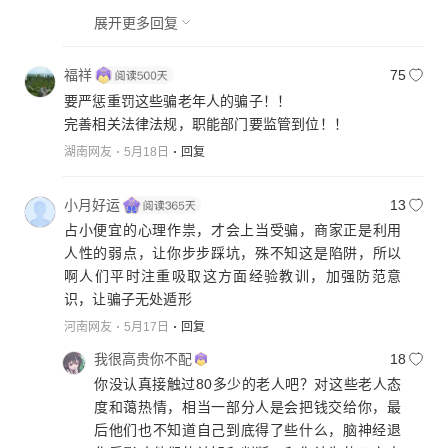
展开更多回复
福祥
75
要严惩重罚这些骗老年人的骗子！！
完善相关法律法规，职能部门要监管到位！！
湖南网友
5月18日
回复
小月好运
13
占小便宜的心理作祟，才会上当受骗，商家正是利用
人性的弱点，让你步步踩坑，殊不知这是陷阱，所以
啊人们平时注重吸取这方面经验教训，加强防范意
识，让骗子无处遁形
河南网友
5月17日
回复
我很高贵你不配
18
你没认真接触过80多少的老人吧？对这些老人态
度和蔼热情，相当一部分人是会把钱交给你，最
后他们也不知道自己到底得了些什么，脑神经退