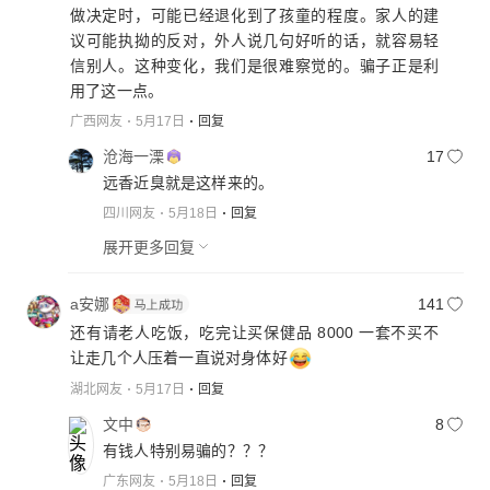
做决定时，可能已经退化到了孩童的程度。家人的建
议可能执拗的反对，外人说几句好听的话，就容易轻
信别人。这种变化，我们是很难察觉的。骗子正是利
用了这一点。
广西网友
5月17日
回复
沧海一溧
17
远香近臭就是这样来的。
四川网友
5月18日
回复
展开更多回复
a安娜
141
还有请老人吃饭，吃完让买保健品 8000 一套不买不
让走几个人压着一直说对身体好
湖北网友
5月17日
回复
文中
8
有钱人特别易骗的？？？
广东网友
5月18日
回复