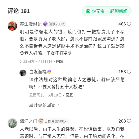
评论
191
@元宝 一起聊新闻
养生漫游记
466
明明是你骗老人的钱，反而倒打一耙指责儿子不孝
顺。要是真为了老人好，怎么不提前跟家属沟通？怎
么不告诉老人这是整形手术不是治病？说白了就是欺
负老人好骗、子女不在身边
北京网友
5月17日
回复
白发渔樵
153
法律法规对这种欺骗老人之恶徒，就应该严惩
啊！不要又各打五十大板吧？
云南网友
5月18日
回复
展开更多回复
海洋之门
208
人老以后，由于人生的经验，在说话做事，以及自我
意识时，与正常人无异。但是，由于脑功能退化，在