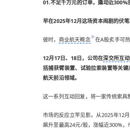
01
.
不足千万元的订单，撬动近300%
早在2025年12月
这场资本闹剧的伏笔
彼时，
商业航天概念
在A股炙手可热
12月17日、18日，公司在
深交所互动
括捕获臂装置、试验拉索装置等关键
航天前沿领域。
这一系列互动回复，将一家传统索具制
市场的反应立竿见影。从2025年12
飙升至最高24元/股，涨幅近300%，