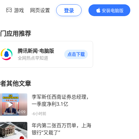
游戏
网页设置
登录
安装电脑版
内容更精彩
门应用推荐
腾讯新闻·电脑版
点击下载
全网热点早知道
者其他文章
李军新任西南证券总经理，
一季度净利3.1亿
00:09
-6小时前
年内第二张百万罚单，上海
银行“又栽了”