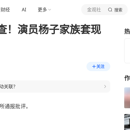
财经
AI
更多
金观社
搜索
查！演员杨子家族套现
热
关注
作
动关联？
交所通报批评。