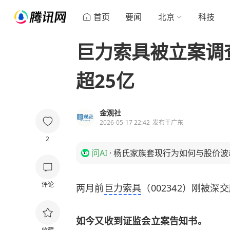
首页
要闻
北京
科技
巨力索具被立案调
超25亿
金观社
2026-05-17 22:42
发布于
广东
2
问AI
·
杨氏家族套现行为如何与股价波
评论
两月前
巨力索具
（002342）刚被深
如今又收到证监会立案告知书。