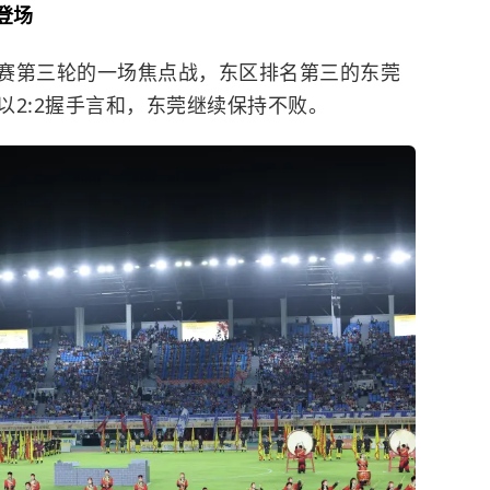
登场
赛第三轮的一场焦点战，东区排名第三的东莞
2:2握手言和，东莞继续保持不败。