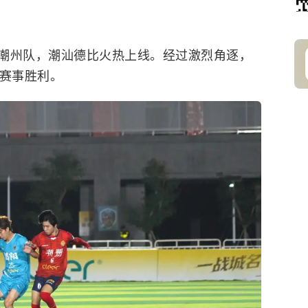
潮州队，潮汕德比火热上线。经过激烈角逐，
下赛事胜利。