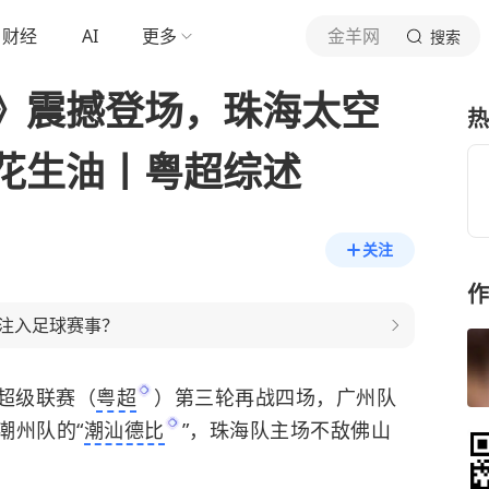
财经
AI
更多
金羊网
搜索
》震撼登场，珠海太空
热
花生油丨粤超综述
关注
作
注入足球赛事？
球超级联赛（
粤超
）第三轮再战四场，广州队
潮州队的“
潮汕德比
”，珠海队主场不敌佛山