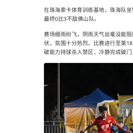
在珠海索卡体育训练基地，珠海队坐
最终0比3不敌佛山队。
赛场细雨纷飞，阴雨天气丝毫没能阻
伏，氛围十分热烈。比赛进行至第1
破能力持球杀入禁区，冷静完成破门