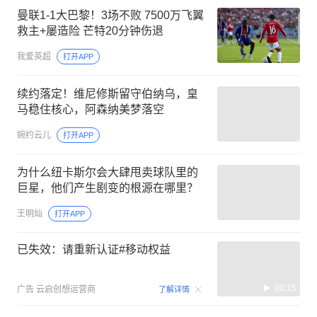
曼联1-1大巴黎！3场不败 7500万飞翼
救主+屡造险 芒特20分钟伤退
我爱英超
打开APP
续约落定！维尼修斯留守伯纳乌，皇
马稳住核心，阿森纳美梦落空
婉约云儿
打开APP
为什么纽卡斯尔会大肆甩卖球队里的
巨星，他们产生剧变的根源在哪里？
王明灿
打开APP
已失效：请重新认证#移动权益
00:15
广告
云启创想运营商
了解详情