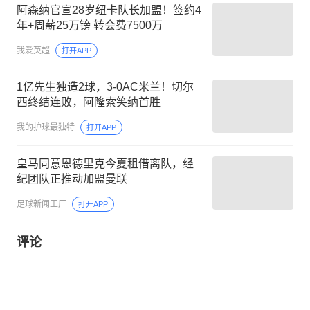
阿森纳官宣28岁纽卡队长加盟！签约4
年+周薪25万镑 转会费7500万
我爱英超
打开APP
1亿先生独造2球，3-0AC米兰！切尔
西终结连败，阿隆索笑纳首胜
我的护球最独特
打开APP
皇马同意恩德里克今夏租借离队，经
纪团队正推动加盟曼联
足球新闻工厂
打开APP
评论