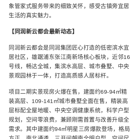
象管家式服务带来的细致关怀，感受古镇旁宜居
生活的真实魅力。
【同润新云都会最新动态】
同润新云都会是同润集团匠心打造的低密滨水宜
居社区，雄踞浦东张江南新场核心板块，近邻16
号线，畅达全城，集滨水高层、城市叠墅、中央
景观园林于一体，打造高质感人居标杆。
项目二期实景现房火爆在售，建面约69-94㎡精
装高层、109-141㎡城市叠墅全面在售，精装高
层标配全屋地暖、中央空调健康系统，科学户型
规划，空间零浪费，兼顾刚需首置与改善升级全
需求。其中建面约94㎡明星三房爆款登场，格局
方正、南北通透，三开间朝南全明户型，空间尺