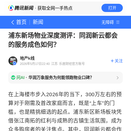
· 获取全网一手热点
打开
首页
新闻
无障碍
浦东新场物业深度测评：同润新云都会
的服务成色如何？
地产k线
关注
2026年5月17日22:40
江苏
乐居财经官方账号
问AI
·
华润万象服务为何能领跑物业口碑？
在上海楼市步入2026年的当下，300万左右的预
算对于刚需及首改家庭而言，既是“上车”的门
槛，也是精挑细选的起点。浦东新区新场板块凭
借张江南拓的红利与成熟的古镇生活氛围，成为
众多购房者的关注焦点。其中，同润新云都会作