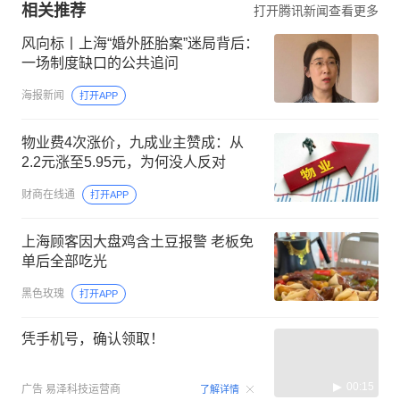
相关推荐
打开腾讯新闻查看更多
风向标丨上海“婚外胚胎案”迷局背后：
一场制度缺口的公共追问
海报新闻
打开APP
物业费4次涨价，九成业主赞成：从
2.2元涨至5.95元，为何没人反对
财商在线通
打开APP
上海顾客因大盘鸡含土豆报警 老板免
单后全部吃光
黑色玫瑰
打开APP
凭手机号，确认领取！
00:15
广告
易泽科技运营商
了解详情