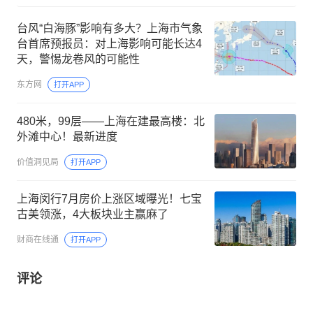
台风“白海豚”影响有多大？上海市气象
台首席预报员：对上海影响可能长达4
天，警惕龙卷风的可能性
东方网
打开APP
480米，99层——上海在建最高楼：北
外滩中心！最新进度
价值洞见局
打开APP
上海闵行7月房价上涨区域曝光！七宝
古美领涨，4大板块业主赢麻了
财商在线通
打开APP
评论