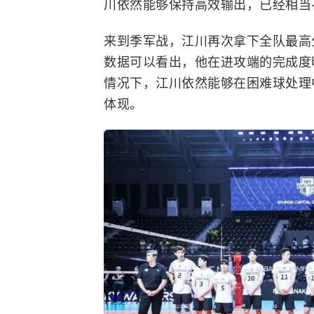
川依然能够保持高效输出，已经相当
来到季军战，江川再次拿下全队最高
数据可以看出，他在进攻端的完成度
情况下，江川依然能够在困难球处理
体现。