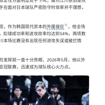
稳定性方面明显处于下风，虽然江川依旧是队
手在面对日本球队严密防守时效率并不理想，
现，作为韩国现代资本的
外援接应
，他全场
分，扣球成功率和进攻效率均达到54%，两项数
川本场比赛没有出现任何进攻失误或被拦情
发挥就一直十分亮眼，2026年5月，他以外
亚冠联赛，迅速成为球队核心火力点。