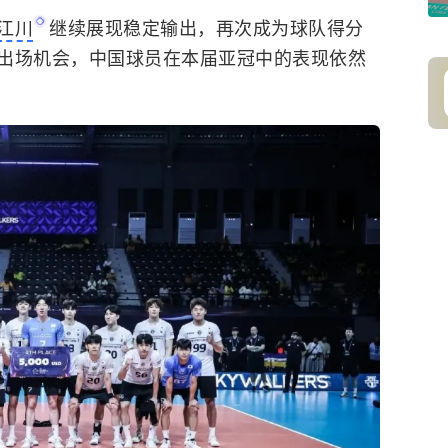
江川
继续展现稳定输出，再次成为球队得分
出场机会，中国球员在本届亚冠中的表现依然