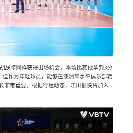
员胡朕卓同样获得出场机会，本场比赛他拿到3分
出，但作为年轻球员，能够在亚洲高水平俱乐部赛
长非常重要。根据行程动态，江川很快将加入