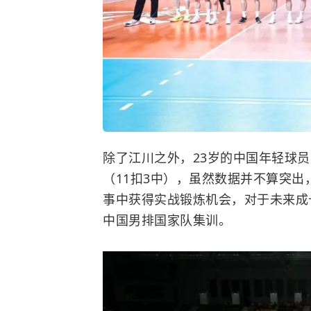
除了江川之外，23岁的中国年轻球
（11扣3中），虽然数据并不算突
事中获得实战锻炼机会，对于未来成
中国男排国家队集训。