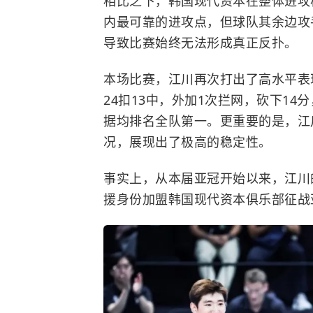
相比之下，韩国现代资本在整体进攻
内最可靠的进攻点，但球队其余边攻
导致比赛始终无法形成真正反扑。
本场比赛，江川再次打出了高水平表
24扣13中，外加1次拦网，砍下14
据均排名全队第一。更重要的是，江
况，展现出了极高的稳定性。
事实上，从本届亚冠开始以来，江川的
援身份加盟韩国现代资本俱乐部征战