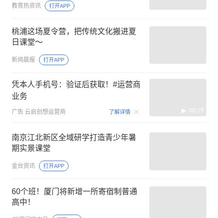
教育热资讯
打开APP
桃浦这场夏令营，把传统文化搬进夏
日课堂～
新闻晨报
打开APP
凭本人手机号：验证后获取！#运营商
业务
00:15
广告
云启创想运营商
了解详情
南京江北新区全域研学打造青少年暑
期实景课堂
金台资讯
打开APP
60个班！厦门将新增一所寄宿制普通
高中！