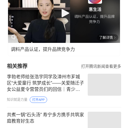
了解详情
调料产品认证，提升品牌竞争力
相关推荐
打开腾讯新闻查看更多
李勃老师给张浩宇同学及漳州市芗城
区“大爱童行 筑梦成长”——关爱随迁子
女公益夏令营营员们的回信｜青少年
科普阅读行动
知识就是力量
打开APP
共煮一锅“石头汤” 寿宁多方携手共筑家
庭教育好生态