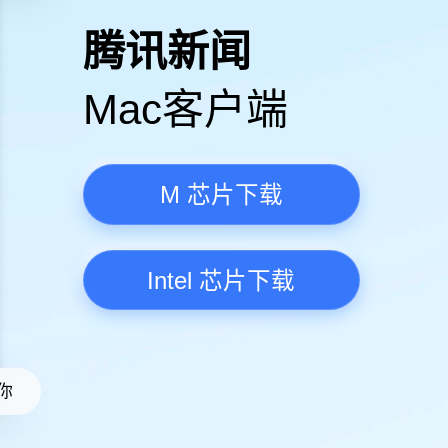
高清视频·更流畅
腾讯新
Mac客
M 芯
Intel