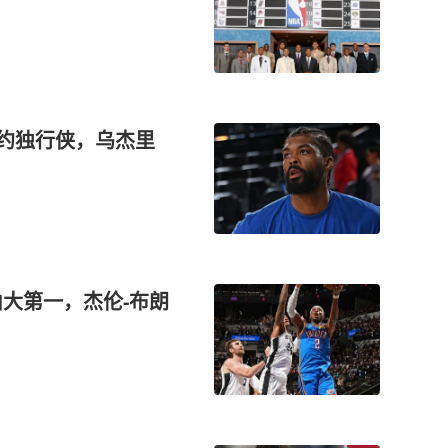
续约独行侠，乌杰里
山大第一，杰伦-布朗