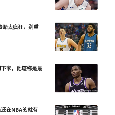
杜伦豪赌太疯狂，别重
到下家，他堪称是最
员还在NBA的就有