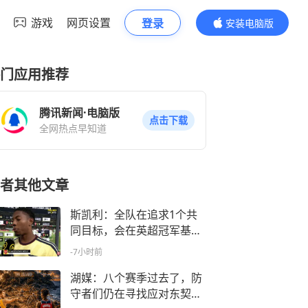
游戏
网页设置
登录
安装电脑版
内容更精彩
门应用推荐
腾讯新闻·电脑版
点击下载
全网热点早知道
者其他文章
斯凯利：全队在追求1个共
同目标，会在英超冠军基础
上更努力
-7小时前
湖媒：八个赛季过去了，防
守者们仍在寻找应对东契奇