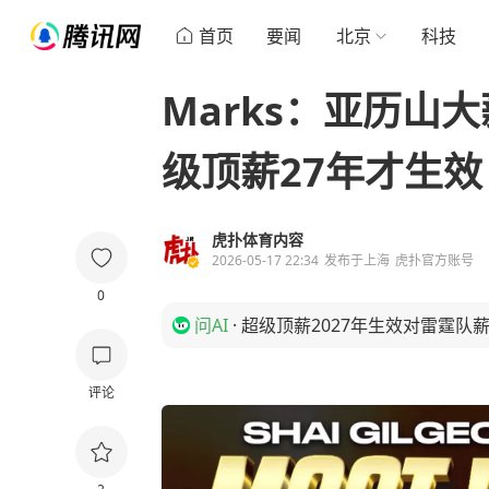
首页
要闻
北京
科技
Marks：亚历山
级顶薪27年才生效
虎扑体育内容
2026-05-17 22:34
发布于
上海
虎扑官方账号
0
问AI
·
超级顶薪2027年生效对雷霆队
评论