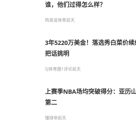
谁，他们过得怎么样？
鸣哥说体育
前天
3年5220万美金！落选秀白菜价
把话挑明
SJ体育圈
1评论
前天
上赛季NBA场均突破得分：亚历
第二
懂球帝
前天