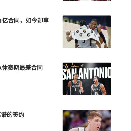
.51亿合同，如今却拿
BA休赛期最差合同
离谱的签约