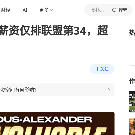
财经
AI
更多
虎扑体育内容
搜索
大薪资仅排联盟第34，超
热
关注
作
薪资空间有何影响？