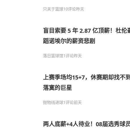
只关于篮球
10评论
昨天
盲目索要 5 年 2.87 亿顶薪！
蹈诺埃尔的薪资悲剧
落日篮球馆
1评论
昨天
上赛季场均15+7，休赛期却找不
落寞的巨星
抛物线进球
1评论
前天
两人底薪+4人待业！08届选秀球