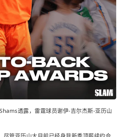
Shams透露，
雷霆
球员谢伊-吉尔杰斯-亚历山
s统计，尽管亚历山大目前已经身背新秀顶薪续约合