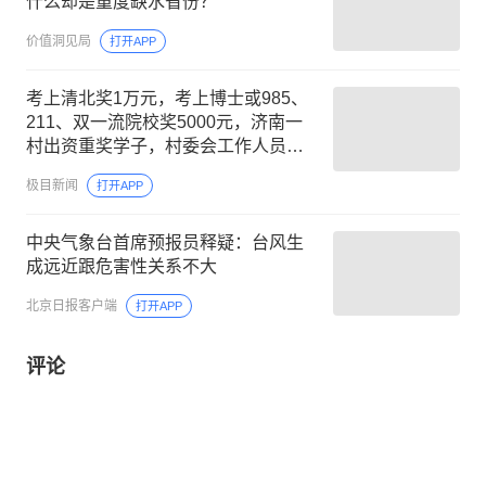
什么却是重度缺水省份？
价值洞见局
打开APP
考上清北奖1万元，考上博士或985、
211、双一流院校奖5000元，济南一
村出资重奖学子，村委会工作人员：
今年首次实行，申报本月底截止
极目新闻
打开APP
中央气象台首席预报员释疑：台风生
成远近跟危害性关系不大
北京日报客户端
打开APP
评论