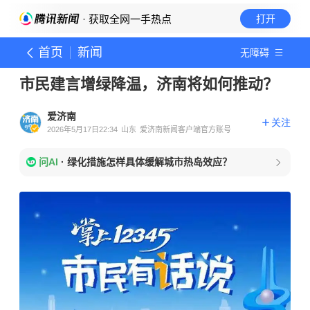
· 获取全网一手热点
打开
首页
新闻
无障碍
市民建言增绿降温，济南将如何推动？
爱济南
关注
2026年5月17日22:34
山东
爱济南新闻客户端官方账号
问AI
·
绿化措施怎样具体缓解城市热岛效应？