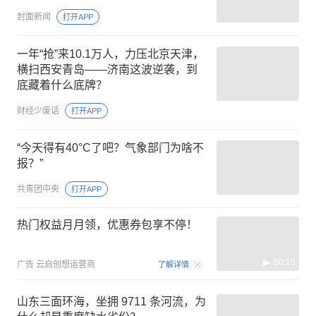
封面新闻
打开APP
一年“抢”来10.1万人，力压北京天津，
横扫西安青岛——济南这波逆袭，到
底藏着什么底牌？
财经少废话
打开APP
“今天得有40°C了吧？气象部门为啥不
报？”
共青团中央
打开APP
热门权益月月领，优惠券包享不停！
00:15
广告
云启创想运营商
了解详情
山东三面环海，坐拥 9711 条河流，为