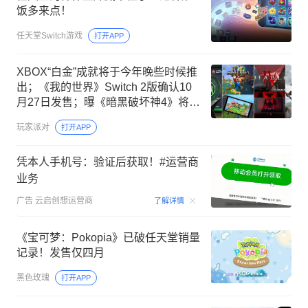
饭多来点！
任天堂Switch游戏
打开APP
XBOX“白金”成就将于今年晚些时候推
出；《我的世界》Switch 2版确认10
月27日发售；曝《暗黑破坏神4》将于
9月登陆Switch 2
玩家派对
打开APP
凭本人手机号：验证后获取！#运营商
业务
00:15
广告
云启创想运营商
了解详情
《宝可梦：Pokopia》已破任天堂销量
记录！发售仅四月
黑色玫瑰
打开APP