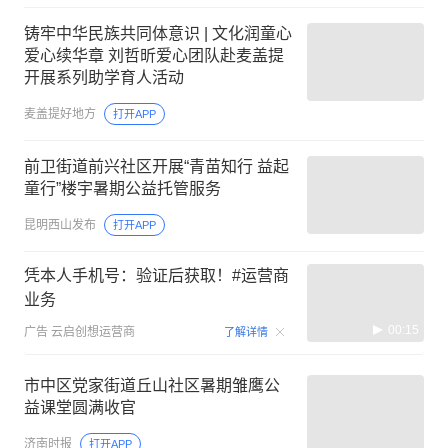
铸牢中华民族共同体意识 | 文化润童心
爱心续华章 刘哲昕爱心团队赴麦盖提
开展系列助学育人活动
麦盖提好地方
打开APP
前卫街道前兴社区开展“青苗知行 益起
童行”楼宇暑期公益托管服务
昆明西山发布
打开APP
凭本人手机号：验证后获取！#运营商
业务
00:15
广告
云启创想运营商
了解详情
市中区党家街道丘山社区暑期雏鹰公
益课堂圆满收官
济南时报
打开APP