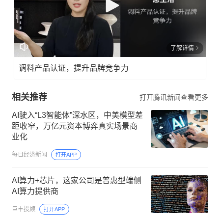
了解详情
调料产品认证，提升品牌竞争力
相关推荐
打开腾讯新闻查看更多
AI驶入“L3智能体”深水区，中美模型差
距收窄，万亿元资本博弈真实场景商
业化
每日经济新闻
打开APP
AI算力+芯片，这家公司是普惠型端侧
AI算力提供商
巨丰投顾
打开APP