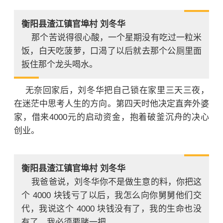
衡阳县渣江镇官埠村 刘冬华
那个苦说得很心酸，一个星期没有吃过一粒米
饭，白天吃菠萝，口渴了以后就去那个公厕里面
扳住那个龙头喝水。
无奈回家后，刘冬华把自己锁在家里三天三夜，
在迷茫中思考人生的方向。第四天时他决定直奔外婆
家，借来4000元的启动资金，抱着破釜沉舟的决心
创业。
衡阳县渣江镇官埠村 刘冬华
我爸爸说，刘冬华你不是做生意的料，你把这
个 4000 块钱亏了以后，我怎么向你舅舅他们交
代，我说这个 4000 块钱没有了，我的生命也没
有了，我必须要赌一把。