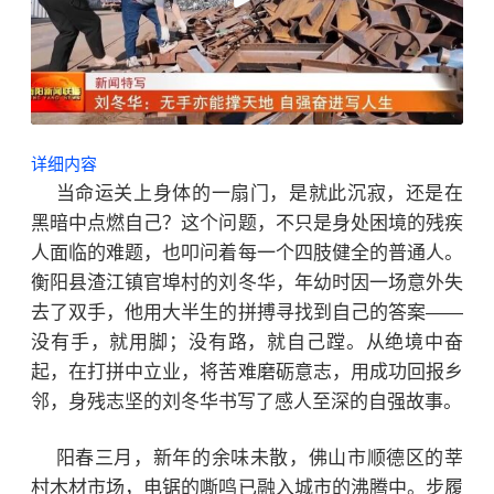
详细内容
当命运关上身体的一扇门，是就此沉寂，还是在
黑暗中点燃自己？这个问题，不只是身处困境的残疾
人面临的难题，也叩问着每一个四肢健全的普通人。
衡阳县渣江镇官埠村的刘冬华，年幼时因一场意外失
去了双手，他用大半生的拼搏寻找到自己的答案——
没有手，就用脚；没有路，就自己蹚。从绝境中奋
起，在打拼中立业，将苦难磨砺意志，用成功回报乡
邻，身残志坚的刘冬华书写了感人至深的自强故事。
阳春三月，新年的余味未散，佛山市顺德区的莘
村木材市场，电锯的嘶鸣已融入城市的沸腾中。步履