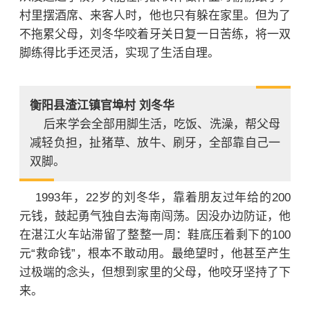
村里摆酒席、来客人时，他也只有躲在家里。
但为了
不拖累父母，刘冬华咬着牙关日复一日苦练，将一双
脚练得比手还灵活，实现了生活自理。
衡阳县渣江镇官埠村 刘冬华
后来学会全部用脚生活，吃饭、洗澡，帮父母
减轻负担，扯猪草、放牛、刷牙，全部靠自己一
双脚。
1993年，22岁的刘冬华，靠着朋友过年给的200
元钱，鼓起勇气独自去海南闯荡。因没办边防证，他
在湛江火车站滞留了整整一周：鞋底压着剩下的100
元“救命钱”，根本不敢动用。最绝望时，他甚至产生
过极端的念头，但想到家里的父母，他咬牙坚持了下
来。