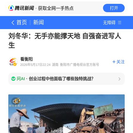
· 获取全网一手热点
打开
首页
新闻
无障碍
刘冬华：无手亦能撑天地 自强奋进写人
生
看衡阳
关注
2026年5月17日22:24
湖南
衡阳市广播电视台官方账号
问AI
·
创业过程中他面临了哪些独特挑战？