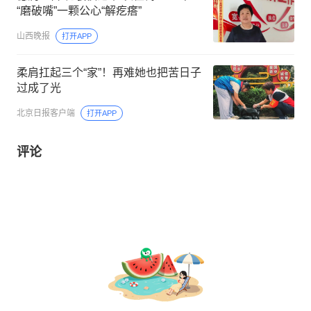
“磨破嘴”一颗公心“解疙瘩”
山西晚报
打开APP
柔肩扛起三个“家”！再难她也把苦日子
过成了光
北京日报客户端
打开APP
评论