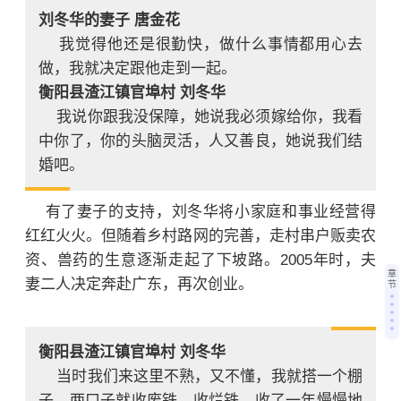
刘冬华的妻子 唐金花
我觉得他还是很勤快，做什么事情都用心去
做，我就决定跟他走到一起。
衡阳县渣江镇官埠村 刘冬华
我说你跟我没保障，她说我必须嫁给你，我看
中你了，你的头脑灵活，人又善良，她说我们结
婚吧。
有了妻子的支持，刘冬华将小家庭和事业经营得
红红火火。但随着乡村路网的完善，走村串户贩卖农
资、兽药的生意逐渐走起了下坡路。
2005年时，夫
章
妻二人决定奔赴广东，再次创业。
节
衡阳县渣江镇官埠村 刘冬华
当时我们来这里不熟，又不懂，我就搭一个棚
子，两口子就收废铁、收烂铁，收了一年慢慢地