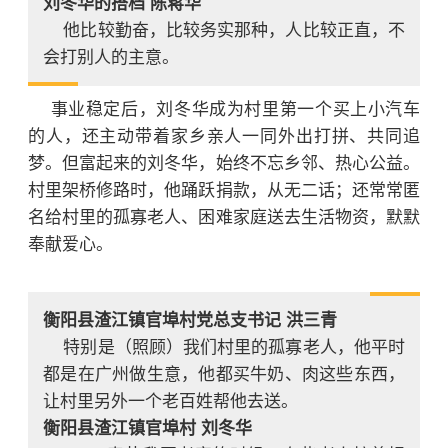
刘冬华的搭档 陈蒋华
他比较勤奋，比较务实那种，人比较正直，不
会打别人的主意。
事业稳定后，刘冬华成为村里第一个买上小汽车
的人，还主动带着家乡亲人一同外出打拼、共同追
梦。但富起来的刘冬华，始终不忘乡邻、热心公益。
村里架桥修路时，他踊跃捐款，从无二话；还常常匿
名给村里的孤寡老人、困难家庭送去生活物资，默默
奉献爱心。
衡阳县渣江镇官埠村党总支书记 洪三青
特别是（照顾）我们村里的孤寡老人，他平时
都是在广州做生意，他都买牛奶、肉这些东西，
让村里另外一个老百姓帮他去送。
衡阳县渣江镇官埠村 刘冬华