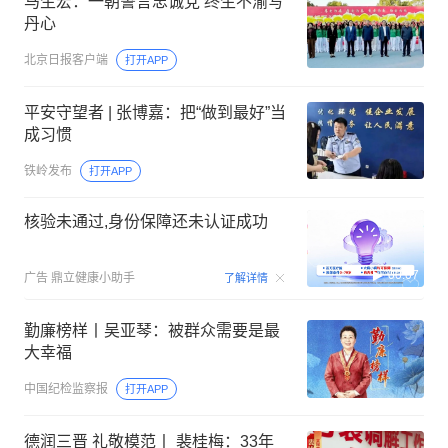
马生宏：一朝誓言忠诚党 终生不渝写
丹心
北京日报客户端
打开APP
平安守望者 | 张博嘉：把“做到最好”当
成习惯
铁岭发布
打开APP
核验未通过,身份保障还未认证成功
00:07
广告
鼎立健康小助手
了解详情
勤廉榜样丨吴亚琴：被群众需要是最
大幸福
中国纪检监察报
打开APP
德润三晋 礼敬模范丨 裴桂梅：33年