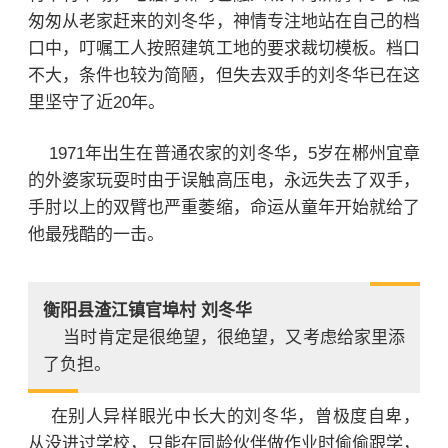
匆匆从老家赶来的刘冬华，神情专注地站在自己的档
口中，叮嘱工人按照建筑工地的要求裁切模板。档口
不大，条件也较为简陋，但失去双手的刘冬华已在这
里坚守了近20年。
1971年出生在普通农家的刘冬华，5岁在郴州宜章
的外婆家玩耍时由于误触高压电，永远失去了双手，
手肘以上的双臂也严重萎缩，命运从童年开始就给了
他最残酷的一击。
衡阳县渣江镇官埠村 刘冬华
当时肯定是很绝望，很绝望，又考虑给家里添
了负担。
在别人异样眼光中长大的刘冬华，曾极度自卑，
从没进过学校，只能在同龄伙伴做作业时偷偷跟学，