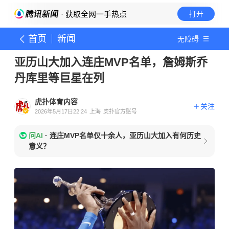
· 获取全网一手热点
打开
首页
新闻
无障碍
亚历山大加入连庄MVP名单，詹姆斯乔
丹库里等巨星在列
虎扑体育内容
关注
2026年5月17日22:24
上海
虎扑官方账号
问AI
·
连庄MVP名单仅十余人，亚历山大加入有何历史
意义？