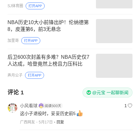
SJ体育圈
打开APP
NBA历史10大小前锋出炉！伦纳德第
8，皮蓬第6，前3无悬念
加里哥
打开APP
后卫600次封盖有多难？NBA历史仅7
人达成，哈登竟然上榜且力压科比
弄月公子
打开APP
评论
1
@元宝 一起聊新闻
小风看球
1
这小子退役时，妥妥历史前5
广西网友
5月17日
回复