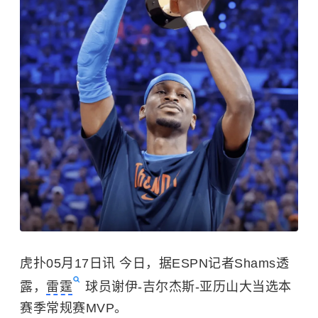
虎扑05月17日讯 今日，据ESPN记者Shams透
露，
雷霆
球员谢伊-吉尔杰斯-亚历山大当选本
赛季常规赛MVP。