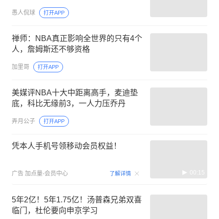
愚人侃球
打开APP
禅师：NBA真正影响全世界的只有4个
人，詹姆斯还不够资格
加里哥
打开APP
美媒评NBA十大中距离高手，麦迪垫
底，科比无缘前3，一人力压乔丹
弄月公子
打开APP
凭本人手机号领移动会员权益！
00:15
广告
加点量-会员中心
了解详情
5年2亿！5年1.75亿！汤普森兄弟双喜
临门，杜伦要向申京学习