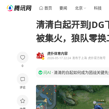
首页
要闻
北京
科技
清清白起开到JD
被集火，狼队零换
虎扑体育内容
2026-05-17 22:24
发布于
上海
虎扑官方账号
0
问AI
·
清清的白起如何成为团战关键先
评论