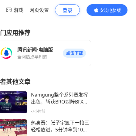
游戏
网页设置
登录
安装电脑版
内容更精彩
门应用推荐
腾讯新闻·电脑版
点击下载
全网热点早知道
者其他文章
Namgung整个系列赛发挥
出色，斩获BRO对阵BFX系
列赛POM
-7小时前
热身赛：张子宇篮下一抢三
轻松放进，5分钟拿到10分4