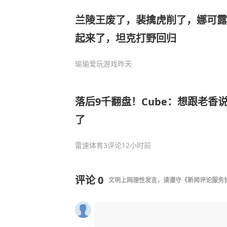
兰陵王废了，裴擒虎削了，娜可露
起来了，坦克打野回归
瑜瑜爱玩游戏
昨天
落后9千翻盘！Cube：想跟老香
了
雷速体育
3评论
12小时前
评论
0
文明上网理性发言，请遵守
《新闻评论服务