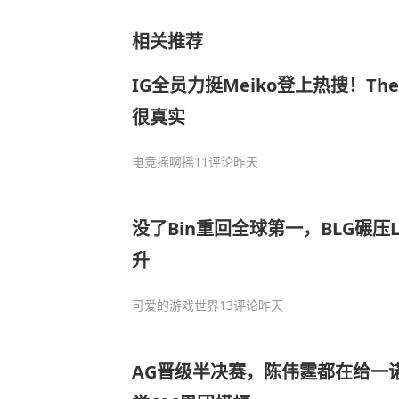
相关推荐
IG全员力挺Meiko登上热搜！The
很真实
电竞摇啊摇
11评论
昨天
没了Bin重回全球第一，BLG碾压
升
可爱的游戏世界
13评论
昨天
AG晋级半决赛，陈伟霆都在给一