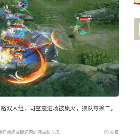
DG下路双人组，司空震进场被集火，狼队零换二。
腾讯新闻或腾讯网的观点和立场。
举报