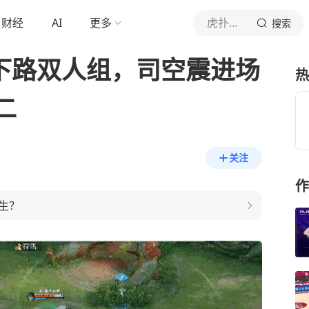
财经
AI
更多
虎扑体育内容
搜索
G下路双人组，司空震进场
热
二
关注
作
生？