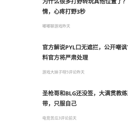
为什么很多打野转玩其他位置了？
情，心疼打野3秒
嘟嘟聊游戏
昨天
官方解说PYL口无遮拦，公开嘲讽T
料官方将严肃处理
游戏大妹子呀
5评论
昨天
圣枪哥和BLG还没签，大满贯教
带，只服自己
电竞苦瓜
3评论
前天