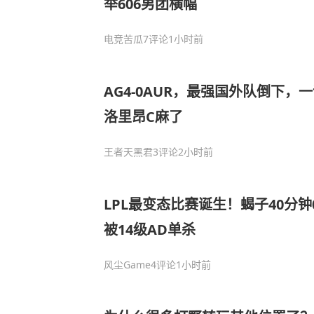
举606男团横幅
电竞苦瓜
7评论
1小时前
AG4-0AUR，最强国外队倒下，
洛里昂C麻了
王者天黑君
3评论
2小时前
LPL最变态比赛诞生！蝎子40分钟
被14级AD单杀
风尘Game
4评论
1小时前