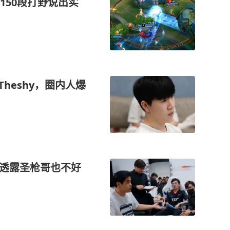
150段打野说出实
heshy，圈内人爆
练透露圣枪哥也不好