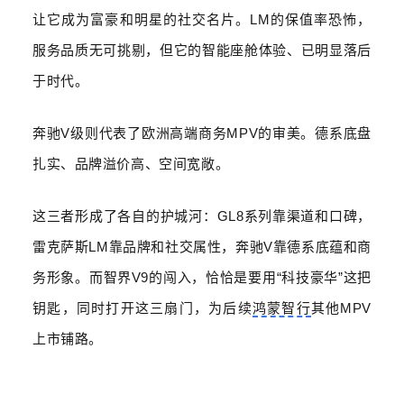
让它成为富豪和明星的社交名片。
LM
的保值率恐怖，
服务品质无可挑剔，但它的智能座舱体验、已明显落后
于时代。
奔驰
V
级则代表了欧洲高端商务
MPV
的审美。德系底盘
扎实、品牌溢价高、空间宽敞。
这三者形成了各自的护城河：
GL8
系列靠渠道和口碑，
雷克萨斯
LM
靠品牌和社交属性，奔驰
V
靠德系底蕴和商
务形象。而智界
V9
的闯入，恰恰是要用
“
科技豪华
”
这把
钥匙，同时打开这三扇门，为后续
鸿蒙智行
其他MPV
上市铺路。