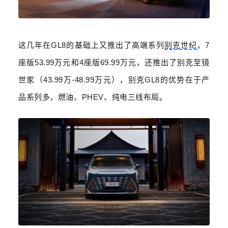
这几年在
GL8
的基础上又推出了高端系列
别克世纪
，
7
座版
53.99
万元和
4
座版
69.99
万元，还推出了别克至镜
世家（
43.99
万
-48.99
万元），别克
GL8
的优势在于产
品系列多，燃油、
PHEV
、纯电三线布局。