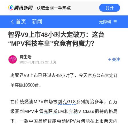
· 获取全网一手热点
打开
首页
新闻
无障碍
智界V9上市48小时大定破万：这台
“MPV科技车皇”究竟有何魔力？
嗨生活
关注
2026年5月17日22:22
上海
离智界
V9
上市已经过去
48
小时了，今天
官方公布大定订
单突破10500台。
在传统燃油
MPV
市场被
别克
GL8
系列统治多年，百万
级豪华
MPV
由
雷克萨斯
LM
和
奔驰
V Class
把持的格局
下，一款中国品牌智能电动
MPV
为何能在上市两天内