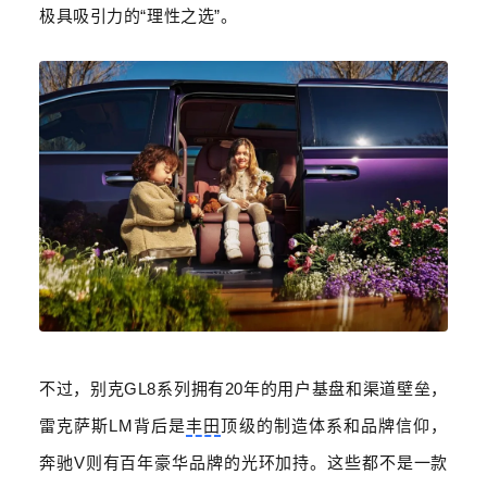
极具吸引力的
“
理性之选
”
。
不过，别克
GL8
系列拥有
20
年的用户基盘和渠道壁垒，
雷克萨斯
LM
背后是
丰田
顶级的制造体系和品牌信仰，
奔驰
V
则有百年豪华品牌的光环加持。这些都不是一款