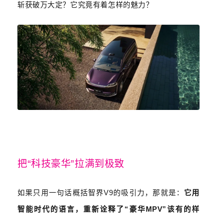
斩获破万大定？它究竟有着怎样的魅力？
把
“
科技豪华
”
拉满到极致
如果只用一句话概括智界
V9
的吸引力，那就是：
它用
智能时代的语言，重新诠释了
“
豪华
MPV”
该有的样