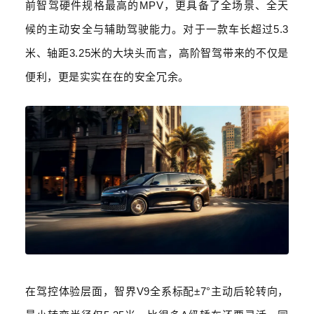
前智驾硬件规格最高的
MPV
，更具备了全场景、全天
候的主动安全与辅助驾驶能力。对于一款车长超过
5.3
米、轴距
3.25
米的大块头而言，高阶智驾带来的不仅是
便利，更是实实在在的安全冗余。
在驾控体验层面，智界
V9
全系标配
±7°
主动后轮转向，