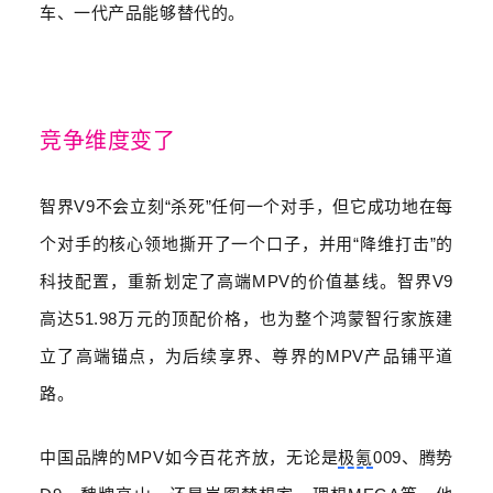
车、一代产品能够替代的。
竞争维度变了
智界
V9
不会立刻
“
杀死
”
任何一个对手，但它成功地在每
个对手的核心领地撕开了一个口子，并用
“
降维打击
”
的
科技配置，重新划定了高端
MPV
的价值基线。智界
V9
高达
51.98
万元的顶配价格，也为整个鸿蒙智行家族建
立了高端锚点，为后续享界、尊界的
MPV
产品铺平道
路。
中国品牌的
MPV
如今百花齐放，无论是
极氪
009
、腾势