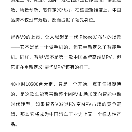
舱、场景创新、软件定义能力。在这些新维度上，中国
品牌不仅没有落后，反而占据了领先身位。
智界
V9
的上市，让人想起第一代
iPhone
发布时的场景
——
它不是第一个做手机的，但它重新定义了智能手
机。同样，智界
V9
不是第一款中国品牌高端
MPV
，但
它正在重新定义
“
豪华
MPV”
该有的样子。
48
小时
10500
台大定，只是一个开始。真正值得期待
的，是这款车能否带动整个
MPV
市场加速向智能电动
时代转型。如果智界
V9
能够改变
MPV
市场的竞争逻
辑，那么它将成为中国汽车工业史上又一个标志性产
品。