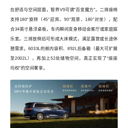
在舒适与空间层面，智界
V9
可谓
“
百变魔方
”
。二排座椅
支持
180°
旋转（
45°
迎宾、
90°
观景、
180°
对坐），配
合
34
英寸悬浮桌板，车内瞬间变身移动会客厅或家庭娱
乐室。三排放倒后可形成大床模式，满足露营或长途休
憩需求。
6033L
的舱内容积、
892L
后备箱（最大可扩展
至
2002L
），再加上
52
处储物空间，真正实现了
“
座座
均权
”
的空间奢享。