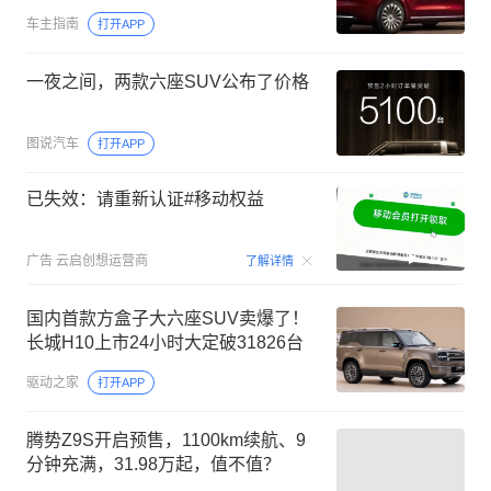
车主指南
打开APP
一夜之间，两款六座SUV公布了价格
图说汽车
打开APP
已失效：请重新认证#移动权益
00:15
广告
云启创想运营商
了解详情
国内首款方盒子大六座SUV卖爆了！
长城H10上市24小时大定破31826台
驱动之家
打开APP
腾势Z9S开启预售，1100km续航、9
分钟充满，31.98万起，值不值？