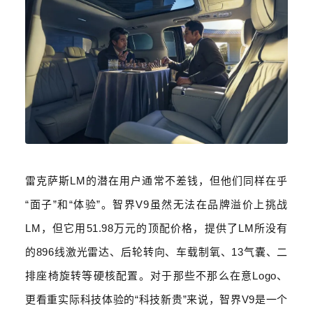
雷克萨斯
LM
的潜在用户通常不差钱，但他们同样在乎
“
面子
”
和
“
体验
”
。智界
V9
虽然无法在品牌溢价上挑战
LM
，但它用
51.98
万元的顶配价格，提供了
LM
所没有
的
896
线激光雷达、后轮转向、车载制氧、
13
气囊、二
排座椅旋转等硬核配置。对于那些不那么在意
Logo
、
更看重实际科技体验的
“
科技新贵
”
来说，智界
V9
是一个