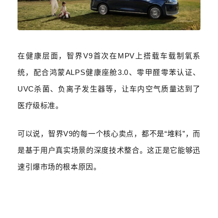
在健康层面，智界
V9
首次在
MPV
上搭载车载制氧系
统，配合鸿蒙
ALPS
健康座舱
3.0
、零甲醛零苯认证、
UVC
杀菌、负离子发生器等，让车内空气质量达到了
医疗级标准。
可以说，智界
V9
的每一个核心卖点，都不是
“
堆料
”
，而
是基于用户真实场景的深度技术整合。这正是它能够迅
速引爆市场的根本原因。