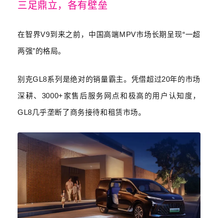
三足鼎立，各有壁垒
在智界
V9
到来之前，中国高端
MPV
市场长期呈现
“
一超
两强
”
的格局。
别克
GL8
系列是绝对的销量霸主。凭借超过
20
年的市场
深耕、
3000+
家售后服务网点和极高的用户认知度，
GL8
几乎垄断了商务接待和租赁市场。