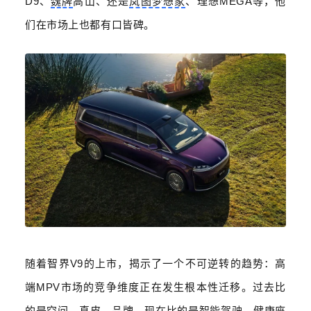
D9
、
魏牌
高山、还是
岚图梦想家
、理想
MEGA
等，他
们在市场上也都有口皆碑。
随着智界
V9
的上市，揭示了一个不可逆转的趋势：高
端
MPV
市场的竞争维度正在发生根本性迁移。过去比
的是空间、真皮、品牌，现在比的是智能驾驶、健康座