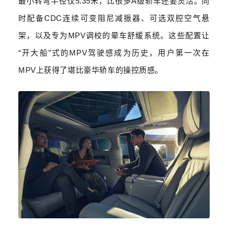
最小转弯半径仅
5.35
米，比很多
A
级轿车还要灵活。同
时配备
CDC
连续可变阻尼减振器、可选双腔空气悬
架，以及专为
MPV
调校的晕车舒缓系统。这些配置让
“
开大船
”
式的
MPV
驾驶感成为历史，用户第一次在
MPV
上获得了堪比豪华轿车的操控质感。