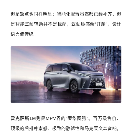
但是缺点也同样明显：智能化配置虽然都已经补齐，但
是智能驾驶辅助并不是标配，驾驶质感像
“
开船
”
，设计
语言偏传统。
雷克萨斯
LM
则是
MPV
界的
“
奢华图腾
”
。百万级售价、
顶级的后排尊崇感、极致的静谧性和马克莱文森音响，