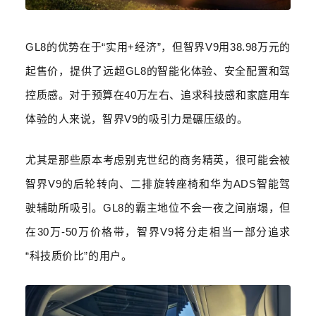
GL8
的优势在于
“
实用
+
经济
”
，但智界
V9
用
38.98
万元的
起售价，提供了远超
GL8
的智能化体验、安全配置和驾
控质感。对于预算在
40
万左右、追求科技感和家庭用车
体验的人来说，智界
V9
的吸引力是碾压级的。
尤其是那些原本考虑别克世纪的商务精英，很可能会被
智界
V9
的后轮转向、二排旋转座椅和华为
ADS
智能驾
驶辅助所吸引。
GL8
的霸主地位不会一夜之间崩塌，但
在
30
万
-50
万价格带，智界
V9
将分走相当一部分追求
“
科技质价比
”
的用户。