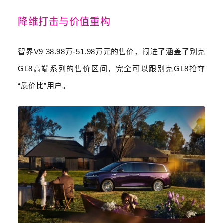
降维打击与价值重构
智界
V9 38.98
万
-51.98
万元的售价，闯进了涵盖了别克
GL8
高端系列的售价区间，完全可以跟别克
GL8
抢夺
“
质价比
”
用户。