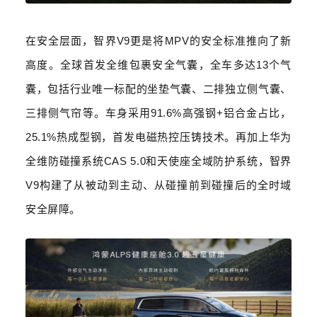
在安全层面，智界
V9
更是将
MPV
的安全标准推向了新
高度。全球首发全维包裹安全气囊，全车多达
13
个气
囊，包括行业唯一标配的坐垫气囊、二排独立侧气囊、
三排侧气帘等。车身采用
91.6%
高强钢
+
铝合金占比，
25.1%
热成型钢，首发电磁热控压铸技术。再加上华为
全维防碰撞系统
CAS 5.0
和天使座全域防护系统，智界
V9
构建了从被动到主动、从碰撞前到碰撞后的全时域
安全屏障。