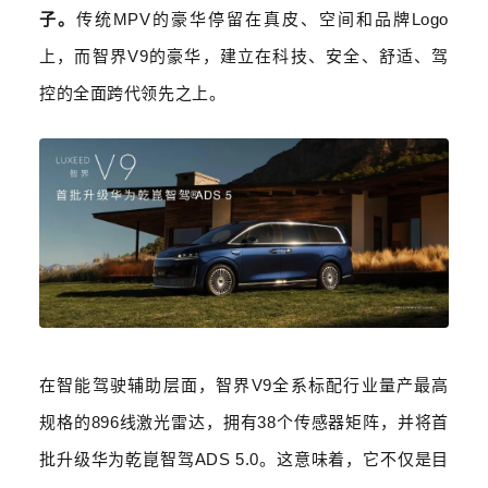
子。
传统
MPV
的豪华停留在真皮、空间和品牌
Logo
上，而智界
V9
的豪华，建立在科技、安全、舒适、驾
控的全面跨代领先之上。
在智能驾驶辅助层面，智界
V9
全系标配行业量产最高
规格的
896
线激光雷达，拥有
38
个传感器矩阵，并将首
批升级华为乾崑智驾
ADS 5.0
。这意味着，它不仅是目