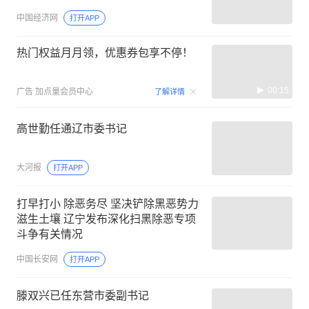
中国经济网
打开APP
热门权益月月领，优惠券包享不停！
00:15
广告
加点量会员中心
了解详情
高世勤任通辽市委书记
大河报
打开APP
打早打小 除恶务尽 坚决铲除黑恶势力
滋生土壤 辽宁发布深化扫黑除恶专项
斗争有关情况
中国长安网
打开APP
滕双兴已任东营市委副书记